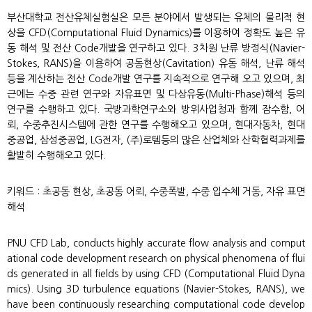
부산대학교 전산유체실험실은 모든 분야에서 발생되는 유체의 물리적 현
상을 CFD(Computational Fluid Dynamics)를 이용하여 정확도 높은 유
동 해석 및 전산 Code개발을 연구하고 있다. 3차원 난류 방정식(Navier-
Stokes, RANS)을 이용하여 공동현상(Cavitation) 유동 해석, 난류 해석
등을 계산하는 전산 Code개발 연구를 지속적으로 연구해 오고 있으며, 최
근에는 수중 관련 연구와 자유표면 및 다상유동(Multi-Phase)해석 등의
연구를 수행하고 있다. 국방과학연구소와 방위사업청과 함께 잠수함, 어
뢰, 수중추진시스템에 관한 연구를 수행해오고 있으며, 현대자동차, 현대
중공업, 삼성중공업, LG전자, (주)로템등의 많은 산업체와 산학협력과제를
활발히 수행해오고 있다.
키워드 : 초공동 현상, 초공동 어뢰, 수중폭발, 수중 입수체 거동, 자유 표면
해석
PNU CFD Lab, conducts highly accurate flow analysis and comput
ational code development research on physical phenomena of flui
ds generated in all fields by using CFD (Computational Fluid Dyna
mics). Using 3D turbulence equations (Navier-Stokes, RANS), we
have been continuously researching computational code develop